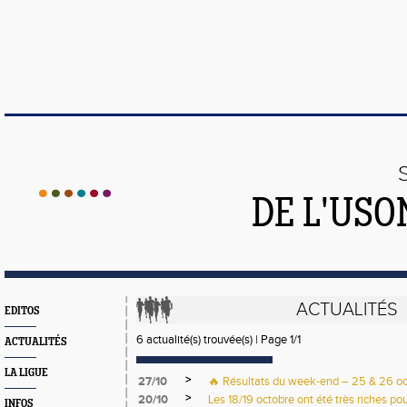
DE L'US
ACTUALITÉS
EDITOS
6 actualité(s) trouvée(s) | Page 1/1
ACTUALITÉS
LA LIGUE
>
27/10
🔥 Résultats du week-end – 25 & 26 o
>
20/10
Les 18/19 octobre ont été très riches pou
INFOS