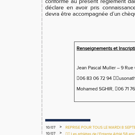
conforme au présent règlement dan
déclare en avoir pris connaissanc
devra être accompagnée d’un chèq
Renseignements et Inscript
Jean Pascal Muller – 9 Ru
06 83 06 72 94 
usonat
Mohamed SGHIR, 06 71 76
>
10/07
REPRISE POUR TOUS LE MARDI 8 SEPT
LEO LAGRANGE.
>
10/07
🏃‍♀️ Les athlètes de l'Entente Athlé 58 en