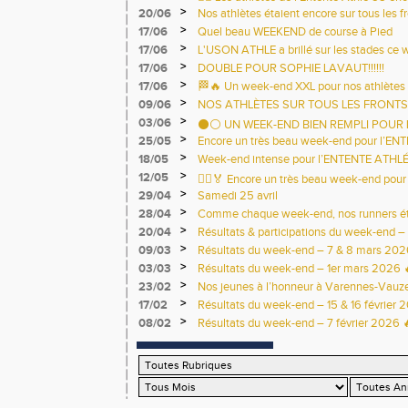
>
20/06
terrains ce week-end ! 🏃‍♂️
Nos athlètes étaient encore sur tous les 
la canicule ! 💙💛
>
17/06
Quel beau WEEKEND de course à Pied
>
17/06
L'USON ATHLE a brillé sur les stades ce
>
17/06
DOUBLE POUR SOPHIE LAVAUT!!!!!!
>
17/06
🏁🔥 Un week-end XXL pour nos athlètes 
>
09/06
NOS ATHLÈTES SUR TOUS LES FRONTS 
>
03/06
⚫⚪ UN WEEK-END BIEN REMPLI POUR L
>
25/05
Encore un très beau week-end pour l’EN
>
18/05
Week-end intense pour l’ENTENTE ATHLÉ
>
12/05
🏃‍♂️🏅 Encore un très beau week-end pour 
>
29/04
Samedi 25 avril
>
28/04
Comme chaque week-end, nos runners étai
>
20/04
Résultats & participations du week-end – 
>
09/03
Résultats du week-end – 7 & 8 mars 202
>
03/03
Résultats du week-end – 1er mars 2026 
>
23/02
Nos jeunes à l’honneur à Varennes-Vauzel
>
17/02
Résultats du week-end – 15 & 16 février 
>
08/02
Résultats du week-end – 7 février 2026 