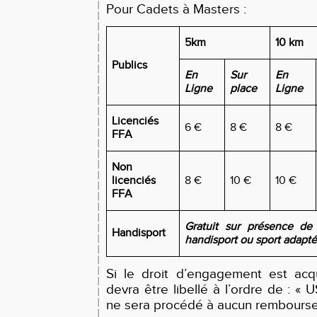
Pour Cadets à Masters :
5km
10 km
Publics
En
Sur
En
Ligne
place
Ligne
Licenciés
6 €
8 €
8 €
FFA
Non
licenciés
8 €
10 €
10 €
FFA
Gratuit sur présence de j
Handisport
handisport ou sport adapt
Si le droit d’engagement est acqu
devra être libellé à l’ordre de : « 
ne sera procédé à aucun rembours