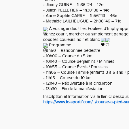
• Jimmy GUINE – 1h36’’24 – 12e
• Julien PELLETIER – 1h38’’38 – 14e
• Anne-Sophie CARRE – 1h56’’43 – 46e
• Mathilde LAILHEUGUE – 2h08’’46 – 71e
À vos agendas ! Les Foulées d’Imphy app
Venez courir, marcher ou simplement partage
sous les couleurs noir et blanc
Programme :
• 9h50 – Randonnée pédestre
• 10h00 – Course du 5 km
• 10h40 – Course Benjamins / Minimes
• 10h55 – Course Éveils / Poussins
• 11h05 – Course Famille (enfants 3 à 5 ans + 
• 11h15 – Course du 10 km
• 12h40 – Réouverture à la circulation
• 13h30 – Fin de la manifestation
Inscription et information via le lien ci-dessous
https://www.le-sportif.com/.../course-a-pied-sur-