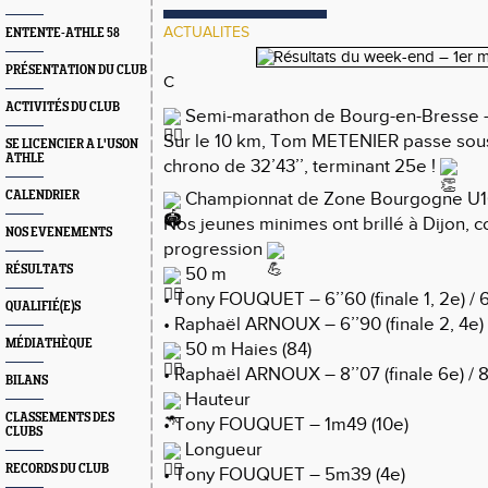
ACTUALITES
ENTENTE-ATHLE 58
PRÉSENTATION DU CLUB
C
ACTIVITÉS DU CLUB
Semi-marathon de Bourg-en-Bresse 
Sur le 10 km, Tom METENIER passe sous
SE LICENCIER A L'USON
ATHLE
chrono de 32’43’’, terminant 25e !
CALENDRIER
Championnat de Zone Bourgogne U16 
Nos jeunes minimes ont brillé à Dijon, c
NOS EVENEMENTS
progression
RÉSULTATS
50 m
• Tony FOUQUET – 6’’60 (finale 1, 2e) / 
QUALIFIÉ(E)S
• Raphaël ARNOUX – 6’’90 (finale 2, 4e) 
MÉDIATHÈQUE
50 m Haies (84)
• Raphaël ARNOUX – 8’’07 (finale 6e) / 8
BILANS
Hauteur
CLASSEMENTS DES
• Tony FOUQUET – 1m49 (10e)
CLUBS
Longueur
RECORDS DU CLUB
• Tony FOUQUET – 5m39 (4e)