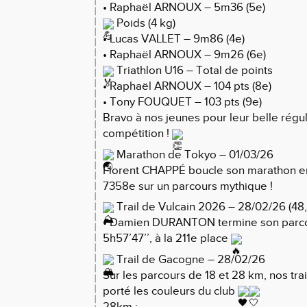
• Raphaël ARNOUX – 5m36 (5e)
Poids (4 kg)
• Lucas VALLET – 9m86 (4e)
• Raphaël ARNOUX – 9m26 (6e)
Triathlon U16 – Total de points
• Raphaël ARNOUX – 104 pts (8e)
• Tony FOUQUET – 103 pts (9e)
Bravo à nos jeunes pour leur belle régula
compétition !
Marathon de Tokyo – 01/03/26
Florent CHAPPÉ boucle son marathon en 
7358e sur un parcours mythique !
Trail de Vulcain 2026 – 28/02/26 (48
• Damien DURANTON termine son parco
5h57’47’’, à la 211e place
Trail de Gacogne – 28/02/26
Sur les parcours de 18 et 28 km, nos tra
porté les couleurs du club
28km :