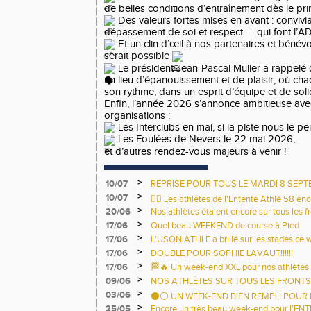
de belles conditions d’entraînement dès le pr
Des valeurs fortes mises en avant : convivial
dépassement de soi et respect — qui font l’A
Et un clin d’œil à nos partenaires et bénévo
serait possible
Le président Jean-Pascal Muller a rappelé q
un lieu d’épanouissement et de plaisir, où ch
son rythme, dans un esprit d’équipe et de solid
Enfin, l’année 2026 s’annonce ambitieuse ave
organisations :
Les Interclubs en mai, si la piste nous le pe
Les Foulées de Nevers le 22 mai 2026,
et d’autres rendez-vous majeurs à venir !
>
10/07
REPRISE POUR TOUS LE MARDI 8 SEPT
LEO LAGRANGE.
>
10/07
🏃‍♀️ Les athlètes de l'Entente Athlé 58 en
>
20/06
terrains ce week-end ! 🏃‍♂️
Nos athlètes étaient encore sur tous les 
la canicule ! 💙💛
>
17/06
Quel beau WEEKEND de course à Pied
>
17/06
L'USON ATHLE a brillé sur les stades ce
>
17/06
DOUBLE POUR SOPHIE LAVAUT!!!!!!
>
17/06
🏁🔥 Un week-end XXL pour nos athlètes 
>
09/06
NOS ATHLÈTES SUR TOUS LES FRONTS 
>
03/06
⚫⚪ UN WEEK-END BIEN REMPLI POUR L
>
25/05
Encore un très beau week-end pour l’EN