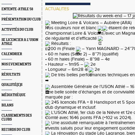
ACTUALITES
ENTENTE-ATHLE 58
PRÉSENTATION DU CLUB
Meeting Loire & Volcans – Aubière (ARA)
Nos couleurs noir et blanc
étaient de ret
ACTIVITÉS DU CLUB
Championnat Loire & Volcans, avec un Magna
de régularité et d’efficacité
SE LICENCIER A L'USON
Résultats :
ATHLE
• 200 m (Finale
– Yann MAGNARD – 24’’7
• 60 m haies (Série 2) – 8’’71 (qualifié)
CALENDRIER
• 60 m haies (Finale) – 8’’98 – 4e
• Hauteur – 1m95 –
2e
NOS EVENEMENTS
• Longueur – 6m28 –
2e
De très belles performances techniques e
RÉSULTATS
QUALIFIÉ(E)S
Assemblée Générale de l’USON Athlé – 16 
Une belle soirée d’échanges et de convivialit
MÉDIATHÈQUE
marquée par :
245 licenciés FFA + 8 Handisport et 5 Spo
BILANS
club dynamique et inclusif.
L’USON Athlé, 1er club de la Nièvre et 12
CLASSEMENTS DES
Comté avec 1646 points FFA (+102 vs 2024).
CLUBS
Une assiduité remarquable à l’entraînement
investis salués pour leur engagement quotidi
RECORDS DU CLUB
La rénovation du stade Léo Lagrange, bien