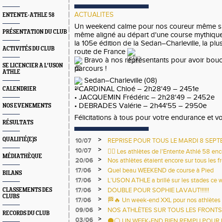
ACTUALITES
ENTENTE-ATHLE 58
Un
weekend calme pour nos coureur même si c
PRÉSENTATION DU CLUB
même aligné au départ d'une course mythique 
la 105e édition de la Sedan–Charleville, la pl
ACTIVITÉS DU CLUB
route de France
Bravo à nos représentants pour avoir bouc
SE LICENCIER A L'USON
parcours !
ATHLE
Sedan–Charleville (08)
• CARDINAL Chloé – 2h28'49 – 2451e
CALENDRIER
• JACQUEMIN Frédéric – 2h28'49 – 2452e
• DEBRADES Valérie – 2h44'55 – 2950e
NOS EVENEMENTS
Félicitations à tous pour votre endurance et 
RÉSULTATS
>
QUALIFIÉ(E)S
10/07
REPRISE POUR TOUS LE MARDI 8 SEPT
LEO LAGRANGE.
>
10/07
🏃‍♀️ Les athlètes de l'Entente Athlé 58 en
MÉDIATHÈQUE
>
20/06
terrains ce week-end ! 🏃‍♂️
Nos athlètes étaient encore sur tous les 
la canicule ! 💙💛
>
17/06
Quel beau WEEKEND de course à Pied
BILANS
>
17/06
L'USON ATHLE a brillé sur les stades ce
>
17/06
DOUBLE POUR SOPHIE LAVAUT!!!!!!
CLASSEMENTS DES
CLUBS
>
17/06
🏁🔥 Un week-end XXL pour nos athlètes 
>
09/06
NOS ATHLÈTES SUR TOUS LES FRONTS 
RECORDS DU CLUB
>
03/06
⚫⚪ UN WEEK-END BIEN REMPLI POUR L