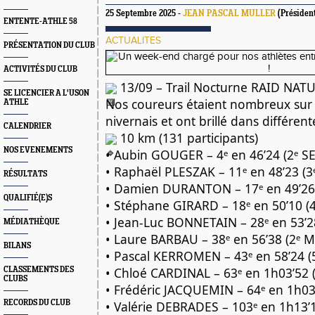
25 Septembre 2025 -
JEAN PASCAL MULLER
(Présiden
ENTENTE-ATHLE 58
ACTUALITES
PRÉSENTATION DU CLUB
ACTIVITÉS DU CLUB
13/09 – Trail Nocturne RAID NAT
SE LICENCIER A L'USON
Nos
coureurs étaient nombreux sur l
ATHLE
nivernais et ont brillé dans différen
CALENDRIER
10 km (131 participants)
NOS EVENEMENTS
• Aubin GOUGER – 4ᵉ en 46’24 (2ᵉ S
• Raphaël PLESZAK – 11ᵉ en 48’23 (3
RÉSULTATS
• Damien DURANTON – 17ᵉ en 49’26
QUALIFIÉ(E)S
• Stéphane GIRARD – 18ᵉ en 50’10 (
• Jean-Luc BONNETAIN – 28ᵉ en 53’2
MÉDIATHÈQUE
• Laure BARBAU – 38ᵉ en 56’38 (2ᵉ 
BILANS
• Pascal KERROMEN – 43ᵉ en 58’24 
• Chloé CARDINAL – 63ᵉ en 1h03’52 (
CLASSEMENTS DES
CLUBS
• Frédéric JACQUEMIN – 64ᵉ en 1h0
RECORDS DU CLUB
• Valérie DEBRADES – 103ᵉ en 1h13’