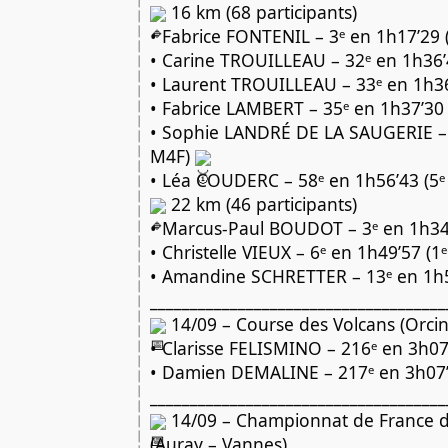
16 km (68 participants)
• Fabrice FONTENIL – 3ᵉ en 1h17’29
• Carine TROUILLEAU – 32ᵉ en 1h36’
• Laurent TROUILLEAU – 33ᵉ en 1h3
• Fabrice LAMBERT – 35ᵉ en 1h37’30
• Sophie LANDRÉ DE LA SAUGERIE – 4
M4F)
• Léa COUDERC – 58ᵉ en 1h56’43 (5ᵉ
22 km (46 participants)
• Marcus-Paul BOUDOT – 3ᵉ en 1h34
• Christelle VIEUX – 6ᵉ en 1h49’57 (1
• Amandine SCHRETTER – 13ᵉ en 1h5
_____________________________________
14/09 – Course des Volcans (Orcin
• Clarisse FELISMINO – 216ᵉ en 3h07
• Damien DEMALINE – 217ᵉ en 3h07
_____________________________________
14/09 – Championnat de France 
(Auray – Vannes)