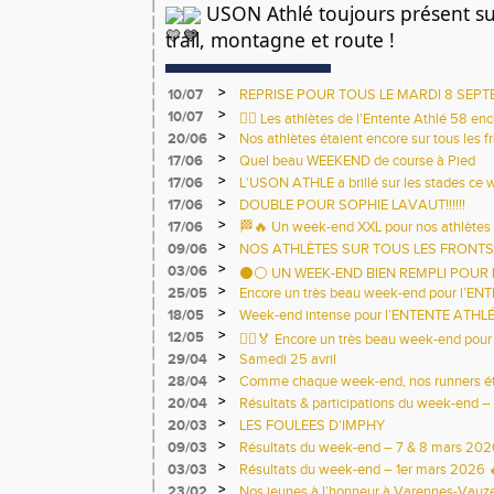
USON Athlé toujours présent sur 
trail, montagne et route !
>
10/07
REPRISE POUR TOUS LE MARDI 8 SEPT
LEO LAGRANGE.
>
10/07
🏃‍♀️ Les athlètes de l'Entente Athlé 58 en
>
20/06
terrains ce week-end ! 🏃‍♂️
Nos athlètes étaient encore sur tous les 
la canicule ! 💙💛
>
17/06
Quel beau WEEKEND de course à Pied
>
17/06
L'USON ATHLE a brillé sur les stades ce
>
17/06
DOUBLE POUR SOPHIE LAVAUT!!!!!!
>
17/06
🏁🔥 Un week-end XXL pour nos athlètes 
>
09/06
NOS ATHLÈTES SUR TOUS LES FRONTS 
>
03/06
⚫⚪ UN WEEK-END BIEN REMPLI POUR L
>
25/05
Encore un très beau week-end pour l’EN
>
18/05
Week-end intense pour l’ENTENTE ATHLÉ
>
12/05
🏃‍♂️🏅 Encore un très beau week-end pour 
>
29/04
Samedi 25 avril
>
28/04
Comme chaque week-end, nos runners étai
>
20/04
Résultats & participations du week-end – 
>
20/03
LES FOULEES D'IMPHY
>
09/03
Résultats du week-end – 7 & 8 mars 202
>
03/03
Résultats du week-end – 1er mars 2026 
>
23/02
Nos jeunes à l’honneur à Varennes-Vauzel