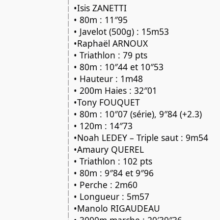
•Isis ZANETTI
• 80m : 11″95
• Javelot (500g) : 15m53
•Raphaël ARNOUX
• Triathlon : 79 pts
• 80m : 10″44 et 10″53
• Hauteur : 1m48
• 200m Haies : 32″01
•Tony FOUQUET
• 80m : 10″07 (série), 9″84 (+2.3)
• 120m : 14″73
•Noah LEDEY – Triple saut : 9m54
•Amaury QUEREL
• Triathlon : 102 pts
• 80m : 9″84 et 9″96
• Perche : 2m60
• Longueur : 5m57
•Manolo RIGAUDEAU