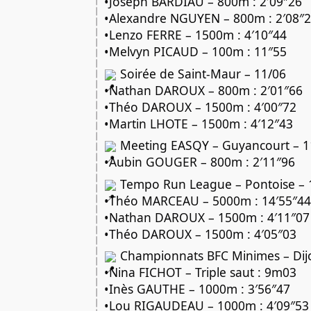
•Joseph BARDIAU – 800m : 2′09″26
•Alexandre NGUYEN – 800m : 2′08″
•Lenzo FERRE – 1500m : 4′10″44
•Melvyn PICAUD – 100m : 11″55
Soirée de Saint-Maur – 11/06
•Nathan DAROUX – 800m : 2′01″66
•Théo DAROUX – 1500m : 4′00″72
•Martin LHOTE – 1500m : 4′12″43
Meeting EASQY – Guyancourt – 1
•Aubin GOUGER – 800m : 2′11″96
Tempo Run League – Pontoise – 
•Théo MARCEAU – 5000m : 14′55″44
•Nathan DAROUX – 1500m : 4′11″07
•Théo DAROUX – 1500m : 4′05″03
Championnats BFC Minimes – Dij
•Nina FICHOT – Triple saut : 9m03
•Inès GAUTHE – 1000m : 3′56″47
•Lou RIGAUDEAU – 1000m : 4′09″53