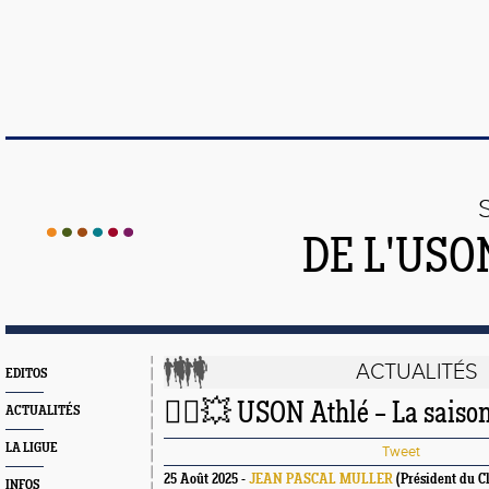
DE L'US
ACTUALITÉS
EDITOS
🏃‍♀️💥 USON Athlé – La saison
ACTUALITÉS
LA LIGUE
Tweet
25 Août 2025 -
JEAN PASCAL MULLER
(Président du C
INFOS