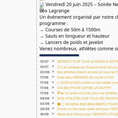
Vendredi 20 juin 2025 – Soirée N
Léo Lagrange
Un événement organisé par notre cl
programme :
→ Courses de 50m à 1500m
→ Sauts en longueur et hauteur
→ Lancers de poids et javelot
Venez nombreux, athlètes comme s
>
10/07
REPRISE POUR TOUS LE MARDI 8 SEPT
LEO LAGRANGE.
>
10/07
🏃‍♀️ Les athlètes de l'Entente Athlé 58 en
>
20/06
terrains ce week-end ! 🏃‍♂️
Nos athlètes étaient encore sur tous les 
la canicule ! 💙💛
>
17/06
Quel beau WEEKEND de course à Pied
>
17/06
L'USON ATHLE a brillé sur les stades ce
>
17/06
DOUBLE POUR SOPHIE LAVAUT!!!!!!
>
17/06
🏁🔥 Un week-end XXL pour nos athlètes 
>
09/06
NOS ATHLÈTES SUR TOUS LES FRONTS 
>
03/06
⚫⚪ UN WEEK-END BIEN REMPLI POUR L
>
25/05
Encore un très beau week-end pour l’EN
>
18/05
Week-end intense pour l’ENTENTE ATHLÉ