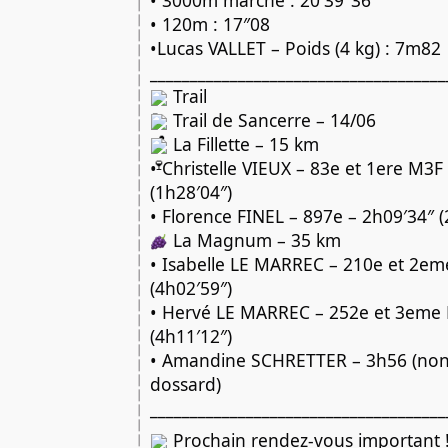
• 3000m marche : 20′39″36
• 120m : 17″08
•Lucas VALLET – Poids (4 kg) : 7m82
_____________________________________
Trail
Trail de Sancerre – 14/06
La Fillette – 15 km
• Christelle VIEUX – 83e et 1ere M3F
(1h28′04″)
• Florence FINEL – 897e – 2h09′34″ (
La Magnum – 35 km
• Isabelle LE MARREC – 210e et 2e
(4h02′59″)
• Hervé LE MARREC – 252e et 3eme
(4h11′12″)
• Amandine SCHRETTER – 3h56 (non 
dossard)
_____________________________________
Prochain rendez-vous important 