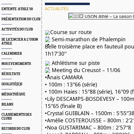
ACTUALITES
ENTENTE-ATHLE 58
PRÉSENTATION DU CLUB
ACTIVITÉS DU CLUB
Course sur route
Semi-marathon de Phalempin
SE LICENCIER A L'USON
ATHLE
Belle troisième place en fauteuil po
1h17'30''
CALENDRIER
Athlétisme sur piste
NOS EVENEMENTS
Meeting du Creusot – 11/06
RÉSULTATS
•Anaïs CAMARA
• 100m : 13″66 (série)
QUALIFIÉ(E)S
• 100m Haies : 15″88 (série), 16″09 (f
MÉDIATHÈQUE
•Lily DESCAMPS-BOSDEVESY – 100m : 
15″65 (finale B)
BILANS
•Crystal GUIBLAIN – 1500m : 5′55″3
CLASSEMENTS DES
CLUBS
•Amélie COSTEROUSSE – 800m : 2′2
•Noa GUSTARIMAC – 800m : 2′57″8
RECORDS DU CLUB