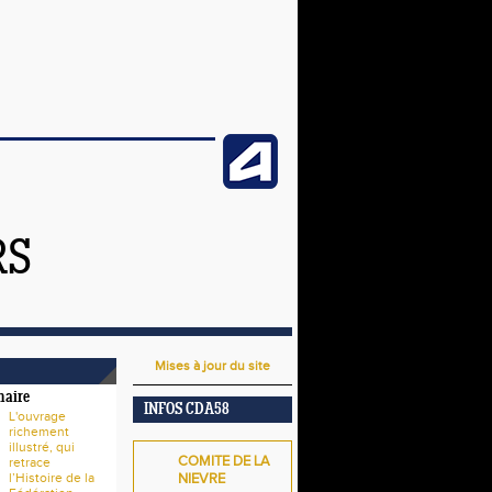
RS
Mises à jour du site
naire
INFOS CDA58
L'ouvrage
richement
illustré, qui
COMITE DE LA
retrace
l’Histoire de la
NIEVRE