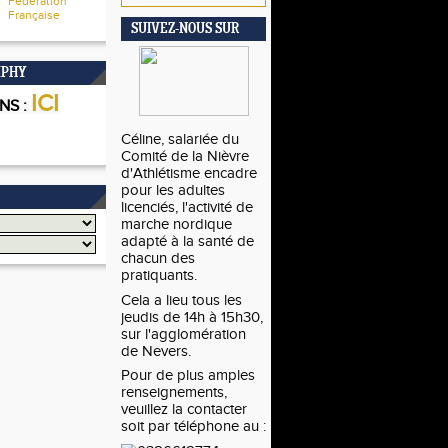
Fédération
Française
SUIVEZ-NOUS SUR
MPHY
ICI
NS :
Céline, salariée du
Comité de la Nièvre
d'Athlétisme
encadre
pour les adultes
licenciés, l'activité de
marche nordique
adapté à la santé de
chacun des
pratiquants.
Cela a lieu tous les
jeudis de 14h à 15h30,
sur l'agglomération
de Nevers.
Pour de plus amples
renseignements,
veuillez la contacter
soit par téléphone au :