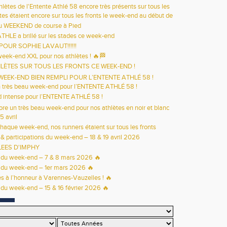
RANGE.
athlètes de l'Entente Athlé 58 encore très présents sur tous les
e week-end ! 🏃‍♂️
tes étaient encore sur tous les fronts le week-end au début de
e ! 💙💛
u WEEKEND de course à Pied
HLE a brillé sur les stades ce week-end
OUR SOPHIE LAVAUT!!!!!!
eek-end XXL pour nos athlètes ! 🔥🏁
LÈTES SUR TOUS LES FRONTS CE WEEK-END !
EEK-END BIEN REMPLI POUR L’ENTENTE ATHLÉ 58 !
n très beau week-end pour l’ENTENTE ATHLÉ 58 !
 intense pour l’ENTENTE ATHLÉ 58 !
ncore un très beau week-end pour nos athlètes en noir et blanc
 avril
que week-end, nos runners étaient sur tous les fronts
 & participations du week-end – 18 & 19 avril 2026
LEES D'IMPHY
s du week-end – 7 & 8 mars 2026 🔥
 du week-end – 1er mars 2026 🔥
s à l’honneur à Varennes-Vauzelles ! 🔥
 du week-end – 15 & 16 février 2026 🔥