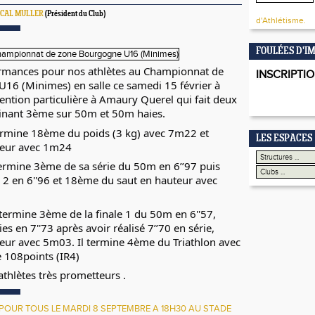
SCAL MULLER
(Président du Club)
d'Athlétisme.
FOULÉES D'I
ormances pour nos athlètes au Championnat de
INSCRIPTIO
16 (Minimes) en salle ce samedi 15 février à
ntion particulière à Amaury Querel qui fait deux
inant 3ème sur 50m et 50m haies.
rmine 18ème du poids (3 kg) avec 7m22 et
LES ESPACES
teur avec 1m24
mine 3ème de sa série du 50m en 6’’97 puis
 2 en 6''96 et 18ème du saut en hauteur avec
rmine 3ème de la finale 1 du 50m en 6''57,
 en 7''73 après avoir réalisé 7’’70 en série,
eur avec 5m03. Il termine 4ème du Triathlon avec
de 108points (IR4)
athlètes très prometteurs .
 POUR TOUS LE MARDI 8 SEPTEMBRE A 18H30 AU STADE