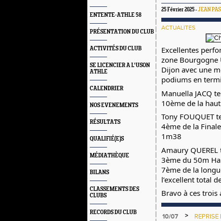
25 Février 2025 -
JEAN PA
ENTENTE-ATHLE 58
ACTUALITES
PRÉSENTATION DU CLUB
Excellentes perf
ACTIVITÉS DU CLUB
zone Bourgogne U
SE LICENCIER A L'USON
Dijon avec une me
ATHLE
podiums en term
CALENDRIER
Manuella JACQ te
10ème de la hau
NOS EVENEMENTS
Tony FOUQUET ter
RÉSULTATS
4ème de la Finale
1m38
QUALIFIÉ(E)S
Amaury QUEREL te
MÉDIATHÈQUE
3ème du 50m Haies
7ème de la longu
BILANS
l’excellent total 
CLASSEMENTS DES
Bravo à ces trois 
CLUBS
RECORDS DU CLUB
>
10/07
REPRISE