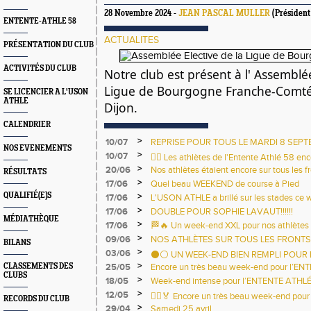
28 Novembre 2024 -
JEAN PASCAL MULLER
(Président
ENTENTE-ATHLE 58
ACTUALITES
PRÉSENTATION DU CLUB
ACTIVITÉS DU CLUB
Notre club est présent à l' Assemblé
Ligue de Bourgogne Franche-Comté 
SE LICENCIER A L'USON
ATHLE
Dijon.
CALENDRIER
>
10/07
REPRISE POUR TOUS LE MARDI 8 SEPT
NOS EVENEMENTS
LEO LAGRANGE.
>
10/07
🏃‍♀️ Les athlètes de l'Entente Athlé 58 en
>
20/06
terrains ce week-end ! 🏃‍♂️
Nos athlètes étaient encore sur tous les 
RÉSULTATS
la canicule ! 💙💛
>
17/06
Quel beau WEEKEND de course à Pied
QUALIFIÉ(E)S
>
17/06
L'USON ATHLE a brillé sur les stades ce
>
17/06
DOUBLE POUR SOPHIE LAVAUT!!!!!!
MÉDIATHÈQUE
>
17/06
🏁🔥 Un week-end XXL pour nos athlètes 
>
09/06
NOS ATHLÈTES SUR TOUS LES FRONTS 
BILANS
>
03/06
⚫⚪ UN WEEK-END BIEN REMPLI POUR L
>
CLASSEMENTS DES
25/05
Encore un très beau week-end pour l’EN
CLUBS
>
18/05
Week-end intense pour l’ENTENTE ATHLÉ
>
12/05
🏃‍♂️🏅 Encore un très beau week-end pour 
RECORDS DU CLUB
>
29/04
Samedi 25 avril