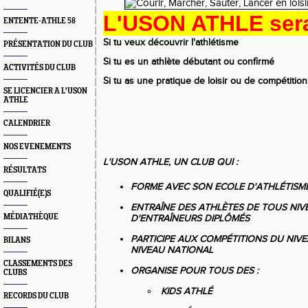
L'USON ATHLE sera
ENTENTE-ATHLE 58
Si tu veux découvrir l'athlétisme
PRÉSENTATION DU CLUB
Si tu es un athlète débutant ou confirmé
ACTIVITÉS DU CLUB
Si tu as une pratique de loisir ou de compétition
SE LICENCIER A L'USON
ATHLE
CALENDRIER
NOS EVENEMENTS
L'USON ATHLE, UN CLUB QUI :
RÉSULTATS
FORME AVEC SON ECOLE D'ATHLÉTISM
QUALIFIÉ(E)S
ENTRAÎNE
DES ATHLÈTES
DE TOUS NIV
MÉDIATHÈQUE
D'ENTRAÎNEURS
DIPLÔMÉS
PARTICIPE AUX COMPÉTITIONS DU NIV
BILANS
NIVEAU NATIONAL
CLASSEMENTS DES
ORGANISE POUR TOUS DES :
CLUBS
KIDS ATHLÉ
RECORDS DU CLUB