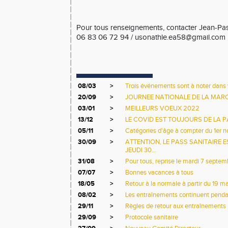
Pour tous renseignements, contacter Jean-Pa
06 83 06 72 94 / usonathle.ea58@gmail.com
08/03
>
Trois événements sont à noter dans v
20/09
>
JOURNEE NATIONALE DE LA MAR
03/01
>
MEILLEURS VOEUX 2022
13/12
>
LE COVID EST TOUJOURS DE LA PA
05/11
>
Catégories d'âge à compter du 1er 
30/09
>
ATTENTION, LE PASS SANITAIRE E
JEUDI 30...
31/08
>
Pour tous, reprise le mardi 7 septe
07/07
>
Bonnes vacances à tous
18/05
>
Retour à la normale à partir du 19 ma
08/02
>
Les entraînements continuent pendan
29/11
>
Règles de retour aux entraînements
29/09
>
Protocole sanitaire