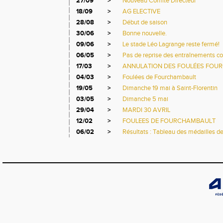
27/09
>
Nouveau Comité Directeur
18/09
>
AG ELECTIVE
28/08
>
Début de saison
30/06
>
Bonne nouvelle.
09/06
>
Le stade Léo Lagrange reste fermé!
06/05
>
Pas de reprise des entraînements col
17/03
>
ANNULATION DES FOULÉES FOU
04/03
>
Foulées de Fourchambault
19/05
>
Dimanche 19 mai à Saint-Florentin
03/05
>
Dimanche 5 mai
29/04
>
MARDI 30 AVRIL
12/02
>
FOULEES DE FOURCHAMBAULT
06/02
>
Résultats : Tableau des médailles d